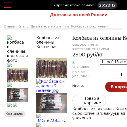
23:22:12
В Красноярске сейчас:
Доставка по всей России
Главная
Каталог
Деликатесы из оленины
Колбаса сырокопченая
Колбаса из оленины К
Колбаса из
оленины
сырокопченая
Коньячная
вакуумная упаковка
2900 руб/кг
В
упаковке:
Кол-во
упаковок:
Итого:
В корз
Товар в
корзине
Колбаса из оленины Конья
сырокопченая, вакуумная
без шпика
упаковка