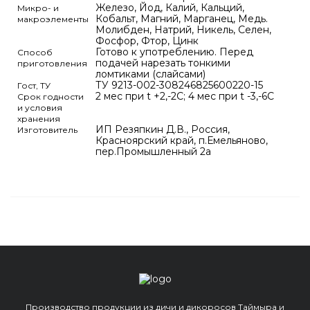
Железо, Йод, Калий, Кальций,
Микро- и
Кобальт, Магний, Марганец, Медь.
макроэлементы
Молибден, Натрий, Никель, Селен,
Фосфор, Фтор, Цинк
Готово к употреблению. Перед
Способ
подачей нарезать тонкими
приготовления
ломтиками (слайсами)
ТУ 9213-002-308246825600220-15
Гост, ТУ
2 мес при t +2,-2C; 4 мес при t -3,-6C
Срок годности
и условия
хранения
ИП Резяпкин Д.В., Россия,
Изготовитель
Красноярский край, п.Емельяново,
пер.Промышленный 2а
Производство продукции из дичи и дикоросов Таймыра и