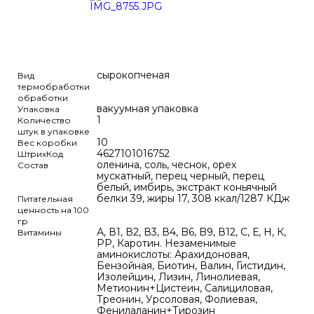
сырокопченая
Вид
термобработки
обработки
вакуумная упаковка
Упаковка
1
Количество
штук в упаковке
10
Вес коробки
4627101016752
ШтрихКод
оленина, соль, чеснок, орех
Состав
мускатный, перец черный, перец
белый, имбирь, экстракт коньячный
белки 39, жиры 17, 308 ккал/1287 КДж
Питательная
ценность на 100
гр
А, В1, В2, В3, В4, B6, B9, В12, С, Е, Н, К,
Витамины
РР, Каротин. Незаменимые
аминокислоты: Арахидоновая,
Бензойная, Биотин, Валин, Гистидин,
Изолейцин, Лизин, Линолиевая,
Метионин+Цистеин, Салициловая,
Треонин, Урсоловая, Фолиевая,
Фенилаланин+Тирозин