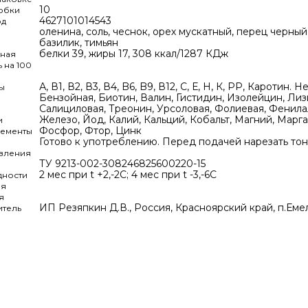
10
обки
4627101014543
од
оленина, соль, чеснок, орех мускатный, перец черный
базилик, тимьян
белки 39, жиры 17, 308 ккал/1287 КДж
ьная
 на 100
А, В1, В2, В3, В4, B6, B9, В12, С, Е, Н, К, РР, Кароти
ы
Бензойная, Биотин, Валин, Гистидин, Изолейцин, Ли
Салициловая, Треонин, Урсоловая, Фолиевая, Фенил
Железо, Йод, Калий, Кальций, Кобальт, Магний, Марг
и
Фосфор, Фтор, Цинк
ементы
Готово к употреблению. Перед подачей нарезать тон
вления
ТУ 9213-002-308246825600220-15
2 мес при t +2,-2C; 4 мес при t -3,-6C
дности
ия
я
ИП Резяпкин Д.В., Россия, Красноярский край, п.Ем
итель