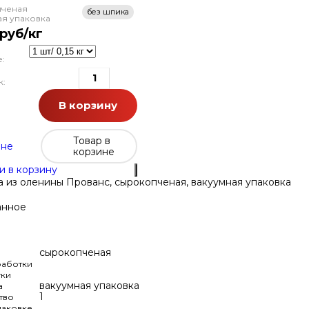
ченая
без шпика
ая упаковка
руб/кг
:
к:
В корзину
Товар в
ине
корзине
и в корзину
 из оленины Прованс, сырокопченая, вакуумная упаковка
анное
сырокопченая
аботки
ки
вакуумная упаковка
а
1
тво
паковке