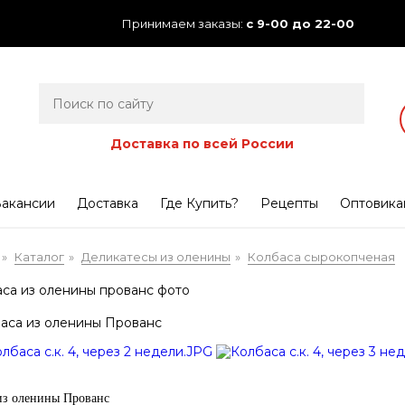
Принимаем заказы:
с 9-00 до 22-00
Доставка по всей России
акансии
Доставка
Где Купить?
Рецепты
Оптовика
Каталог
Деликатесы из оленины
Колбаса сырокопченая
»
»
»
аса из оленины Прованс
из оленины Прованс