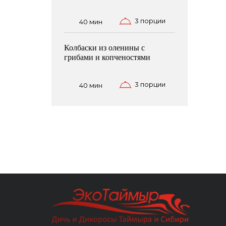
3 порции
40 мин
Колбаски из оленины с
грибами и копченостями
3 порции
40 мин