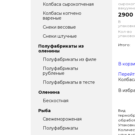
сырокоп
Колбаса сырокопченая
вакуумн
Колбасы копчено
2900 
вареные
В
упаковке
Снеки весовые
Кол-во
упаково
Снеки штучные
Итого:
Полуфабрикаты из
оленины
Полуфабрикаты из филе
В корз
Полуфабрикаты
рубленые
Перейт
Колбаса
Полуфабрикаты в тесте
В избр
Оленина
Бескостная
Рыба
Вид
термобр
Свежемороженая
обработ
Упаковк
Полуфабрикаты
Количес
штук в у