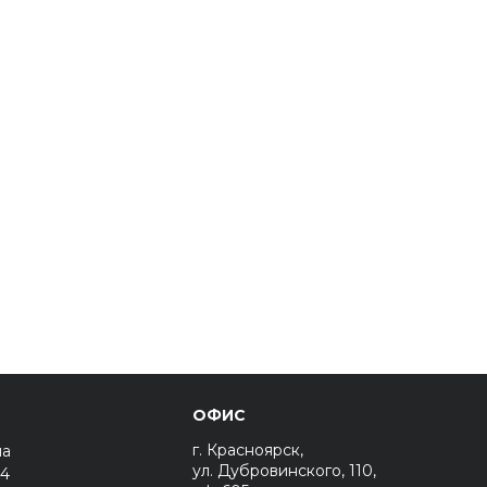
ОФИС
г. Красноярск,
на
ул. Дубровинского, 110,
44