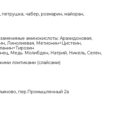
, петрушка, чабер, розмарин, майоран,
н. Незаменимые аминокислоты: Арахидоновая,
зин, Линолиевая, Метионин+Цистеин,
аланин+Тирозин
анец, Медь. Молибден, Натрий, Никель, Селен,
кими ломтиками (слайсами)
ельяново, пер.Промышленный 2а