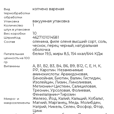
копчено вареная
Вид
термобработки
обработки
вакуумная упаковка
Упаковка
1
Количество
штук в упаковке
10
Вес коробки
4627101014581
ШтрихКод
оленина, филе оленя высший сорт, соль,
Состав
чеснок, перец черный, натуральная
оболочка
белки 19,5, жиры 8,5, 154 ккал/644 КДж
Питательная
ценность на 100
гр
А, В1, В2, В3, В4, B6, B9, В12, С, Е, Н, К,
Витамины
РР, Каротин. Незаменимые
аминокислоты: Арахидоновая,
Бензойная, Биотин, Валин, Гистидин,
Изолейцин, Лизин, Линолиевая,
Метионин+Цистеин, Салициловая,
Треонин, Урсоловая, Фолиевая,
Фенилаланин+Тирозин
Железо, Йод, Калий, Кальций, Кобальт,
Микро- и
Магний, Марганец, Медь. Молибден,
макроэлементы
Натрий, Никель, Селен, Фосфор, Фтор,
Цинк