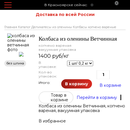
0
В Красноярске сейчас:
Доставка по всей России
Главная
Каталог
Деликатесы из оленины
Колбасы копчено вареные
Колбаса из оленины Ветчинная
копчено вареная
вакуумная упаковка
1400 руб/кг
В
без шпика
упаковке:
Кол-во
упаковок:
Итого:
В корзину
В корзине
Товар в
Перейти в корзину
корзине
Колбаса из оленины Ветчинная, копчено
вареная, вакуумная упаковка
В избранное