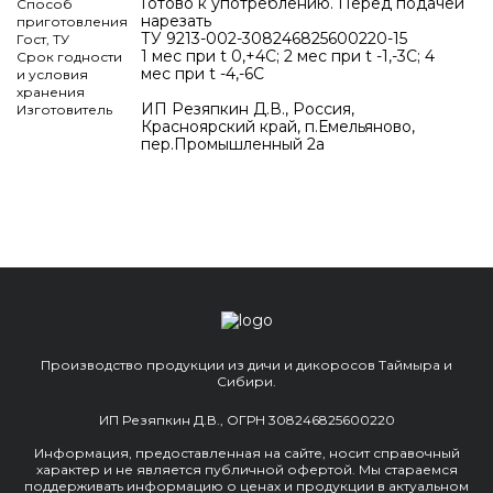
Готово к употреблению. Перед подачей
Способ
нарезать
приготовления
ТУ 9213-002-308246825600220-15
Гост, ТУ
1 мес при t 0,+4C; 2 мес при t -1,-3C; 4
Срок годности
мес при t -4,-6C
и условия
хранения
ИП Резяпкин Д.В., Россия,
Изготовитель
Красноярский край, п.Емельяново,
пер.Промышленный 2а
Производство продукции из дичи и дикоросов Таймыра и
Сибири.
ИП Резяпкин Д.В., ОГРН 308246825600220
Информация, предоставленная на сайте, носит справочный
характер и не является публичной офертой. Мы стараемся
поддерживать информацию о ценах и продукции в актуальном