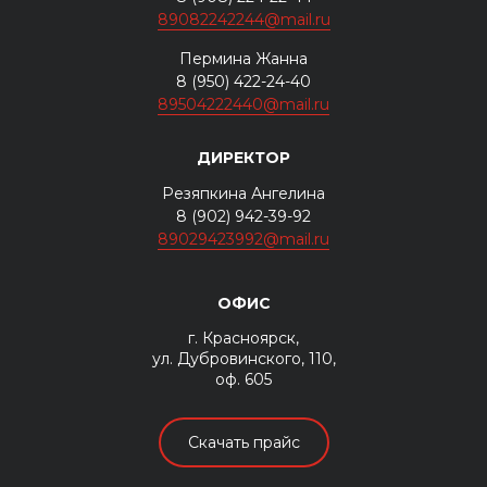
89082242244@mail.ru
Пермина Жанна
8 (950) 422-24-40
89504222440@mail.ru
ДИРЕКТОР
Резяпкина Ангелина
8 (902) 942-39-92
89029423992@mail.ru
ОФИС
г. Красноярск,
ул. Дубровинского, 110,
оф. 605
Скачать прайс