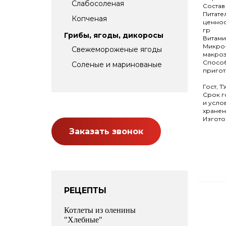
Слабосоленая
Состав
Питате
Копченая
ценнос
гр
Грибы, ягоды, дикоросы
Витам
Микро-
Свежемороженые ягоды
макро
Спосо
Соленые и маринованые
приго
Гост, Т
Срок г
и усло
хране
Изгото
Заказать звонок
РЕЦЕПТЫ
Котлеты из оленины
"Хлебные"