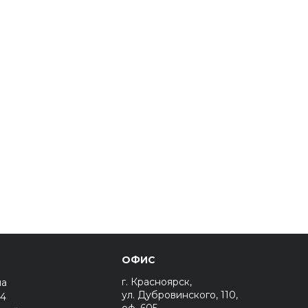
ОФИС
г. Красноярск,
на
ул. Дубровинского, 110,
44