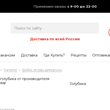
Принимаем заказы:
с 9-00 до 22-00
Доставка по всей России
акансии
Доставка
Где Купить?
Рецепты
Оптовика
Каталог
Грибы, ягоды, дикоросы
»
»
Голубика
ороженая