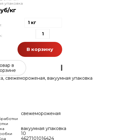
ая упаковка
руб/кг
1 кг
:
к:
В корзину
овар в
орзине
а, свежемороженая, вакуумная упаковка
свежемороженая
бработки
отки
вакуумная упаковка
ка
10
оробки
4627101016424
Код