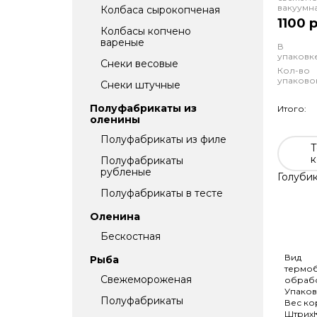
вакуумн
Колбаса сырокопченая
1100 
Колбасы копчено
вареные
В
упаковке
Снеки весовые
Кол-во
упаково
Снеки штучные
Полуфабрикаты из
Итого:
оленины
Полуфабрикаты из филе
Т
к
Полуфабрикаты
рубленые
Голубик
Полуфабрикаты в тесте
Оленина
Бескостная
Вид
Рыба
термо
Свежемороженая
обраб
Упаков
Полуфабрикаты
Вес к
Штрих