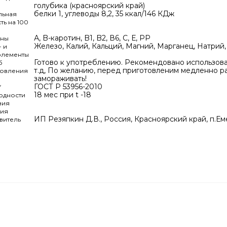
голубика (красноярский край)
белки 1, углеводы 8,2, 35 ккал/146 КДж
льная
ть на 100
А, B-каротин, B1, B2, В6, C, Е, PP
ины
Железо, Калий, Кальций, Магний, Марганец, Натрий
 и
элементы
Готово к употреблению. Рекомендовано использоват
б
т.д, По желанию, перед приготовленим медленно р
товления
замораживать!
ГОСТ Р 53956-2010
У
18 мес при t -18
одности
вия
ния
ИП Резяпкин Д.В., Россия, Красноярский край, п.Е
витель