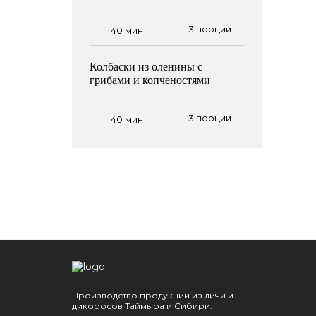
3 порции
40 мин
Колбаски из оленины с
грибами и копченостями
3 порции
40 мин
Производство продукции из дичи и
дикоросов Таймыра и Сибири.