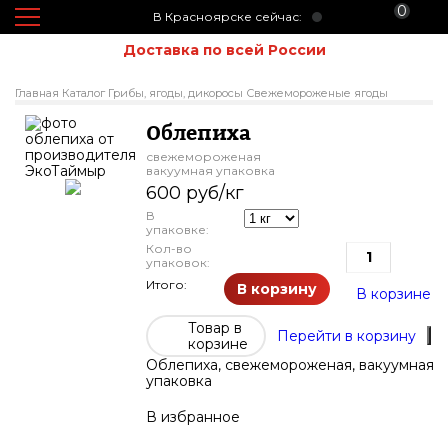
0
В Красноярске сейчас:
Доставка по всей России
Главная
Каталог
Грибы, ягоды, дикоросы
Свежемороженые ягоды
Облепиха
свежемороженая
вакуумная упаковка
600 руб/кг
В
упаковке:
Кол-во
упаковок:
Итого:
В корзину
В корзине
Товар в
Перейти в корзину
корзине
Облепиха, свежемороженая, вакуумная
упаковка
В избранное