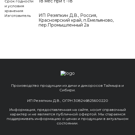
18 мес при t -18
Срок годности
и условия
хранения
ИП Резяпкин Д.В., Россия,
Изготовитель
Красноярский край, п.Емельяново,
пер.Промышленный 2а
Производство продукции из дичи и дикоросов Таймыра и
Сибири.
ИП Резяпкин Д.В., ОГРН 308246825600220
Информация, предоставленная на сайте, носит справочный
характер и не является публичной офертой. Мы стараемся
поддерживать информацию о ценах и продукции в актуальном
состоянии.