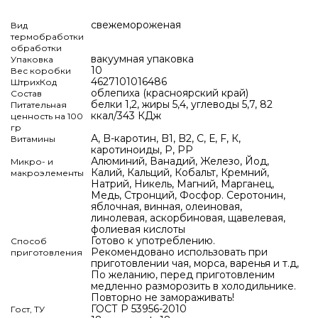
свежемороженая
Вид
термобработки
обработки
вакуумная упаковка
Упаковка
10
Вес коробки
4627101016486
ШтрихКод
облепиха (красноярский край)
Состав
белки 1,2, жиры 5,4, углеводы 5,7, 82
Питательная
ккал/343 КДж
ценность на 100
гр
А, B-каротин, B1, B2, C, Е, F, К,
Витамины
каротиноиды, Р, РР
Алюминий, Ванадий, Железо, Йод,
Микро- и
Калий, Кальций, Кобальт, Кремний,
макроэлементы
Натрий, Никель, Магний, Марганец,
Медь, Стронций, Фосфор. Серотонин,
яблочная, винная, олеиновая,
линолевая, аскорбиновая, щавелевая,
фолиевая кислоты
Готово к употреблению.
Способ
Рекомендовано использовать при
приготовления
приготовлении чая, морса, варенья и т.д,
По желанию, перед приготовленим
медленно разморозить в холодильнике.
Повторно не замораживать!
ГОСТ Р 53956-2010
Гост, ТУ