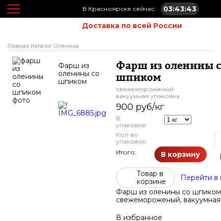
03:43:43
В Красноярске сейчас:
Доставка по всей России
Главная
Каталог
Оленина
Фарш из оленины 
Фарш из
оленины со
шпиком
шпиком
свежемороженый
вакуумная упаковка
900 руб/кг
В
упаковке:
Кол-во
упаковок:
Итого:
В корзину
Товар в
Перейти в 
корзине
Фарш из оленины со шпиком
свежемороженый, вакуумная
В избранное