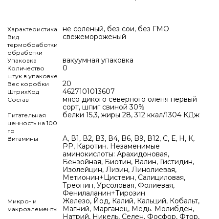
не соленый, без сои, без ГМО
Характеристика
свежемороженый
Вид
термобработки
обработки
вакуумная упаковка
Упаковка
0
Количество
штук в упаковке
20
Вес коробки
4627101013607
ШтрихКод
мясо дикого северного оленя первый
Состав
сорт, шпиг свиной 30%
белки 15,3, жиры 28, 312 ккал/1304 КДж
Питательная
ценность на 100
гр
А, В1, В2, В3, В4, B6, B9, В12, С, Е, Н, К,
Витамины
РР, Каротин. Незаменимые
аминокислоты: Арахидоновая,
Бензойная, Биотин, Валин, Гистидин,
Изолейцин, Лизин, Линолиевая,
Метионин+Цистеин, Салициловая,
Треонин, Урсоловая, Фолиевая,
Фенилаланин+Тирозин
Железо, Йод, Калий, Кальций, Кобальт,
Микро- и
Магний, Марганец, Медь. Молибден,
макроэлементы
Натрий, Никель, Селен, Фосфор, Фтор,