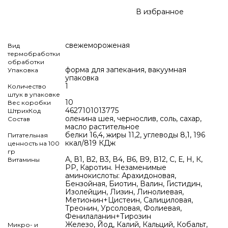
В избранное
свежемороженая
Вид
термобработки
обработки
форма для запекания, вакуумная
Упаковка
упаковка
1
Количество
штук в упаковке
10
Вес коробки
4627101013775
ШтрихКод
оленина шея, чернослив, соль, сахар,
Состав
масло растительное
белки 16,4, жиры 11,2, углеводы 8,1, 196
Питательная
ккал/819 КДж
ценность на 100
гр
А, В1, В2, В3, В4, B6, B9, В12, С, Е, Н, К,
Витамины
РР, Каротин. Незаменимые
аминокислоты: Арахидоновая,
Бензойная, Биотин, Валин, Гистидин,
Изолейцин, Лизин, Линолиевая,
Метионин+Цистеин, Салициловая,
Треонин, Урсоловая, Фолиевая,
Фенилаланин+Тирозин
Железо, Йод, Калий, Кальций, Кобальт,
Микро- и