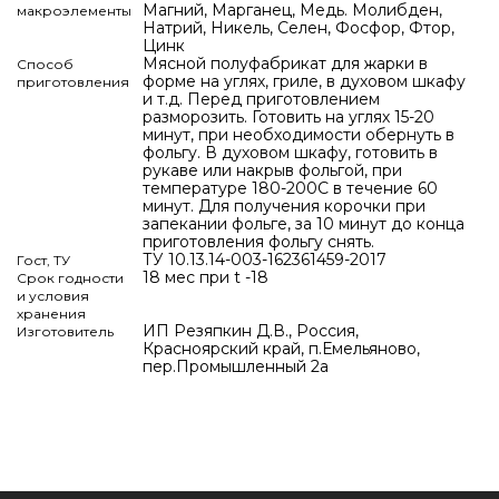
Магний, Марганец, Медь. Молибден,
макроэлементы
Натрий, Никель, Селен, Фосфор, Фтор,
Цинк
Мясной полуфабрикат для жарки в
Способ
форме на углях, гриле, в духовом шкафу
приготовления
и т.д. Перед приготовлением
разморозить. Готовить на углях 15-20
минут, при необходимости обернуть в
фольгу. В духовом шкафу, готовить в
рукаве или накрыв фольгой, при
температуре 180-200С в течение 60
минут. Для получения корочки при
запекании фольге, за 10 минут до конца
приготовления фольгу снять.
ТУ 10.13.14-003-162361459-2017
Гост, ТУ
18 мес при t -18
Срок годности
и условия
хранения
ИП Резяпкин Д.В., Россия,
Изготовитель
Красноярский край, п.Емельяново,
пер.Промышленный 2а