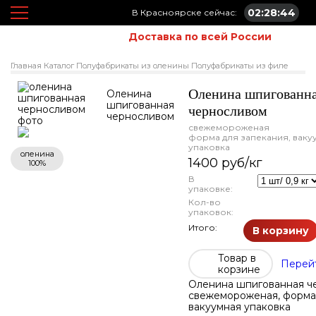
02:28:44
В Красноярске сейчас:
Доставка по всей России
Главная
Каталог
Полуфабрикаты из оленины
Полуфабрикаты из филе
Оленина шпигованн
Оленина
шпигованная
черносливом
черносливом
свежемороженая
форма для запекания, ваку
упаковка
оленина
1400 руб/кг
100%
В
упаковке:
Кол-во
упаковок:
Итого:
В корзину
Товар в
Перейт
корзине
Оленина шпигованная ч
свежемороженая, форма 
вакуумная упаковка