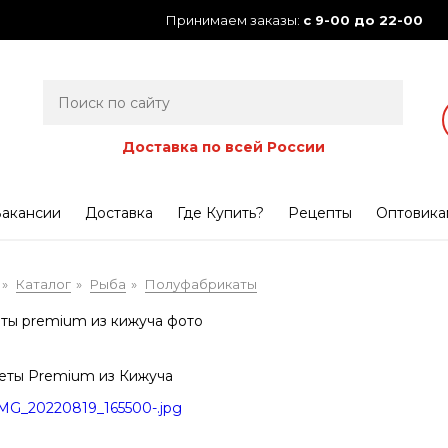
Принимаем заказы:
с 9-00 до 22-00
Доставка по всей России
акансии
Доставка
Где Купить?
Рецепты
Оптовика
Каталог
Рыба
Полуфабрикаты
»
»
»
еты Premium из Кижуча