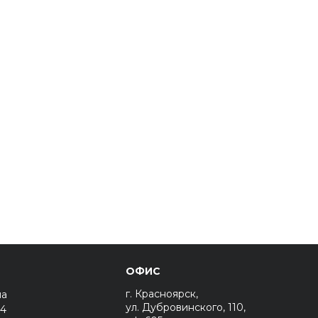
ОФИС
г. Красноярск,
на
ул. Дубровинского, 110,
44