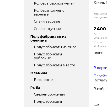
Котлеты 
Колбаса сырокопченая
Колбасы копчено
свежем
вареные
вакуумн
Снеки весовые
2400 
Снеки штучные
В
Полуфабрикаты из
упаковке
оленины
Кол-во
упаково
Полуфабрикаты из филе
Итого:
Полуфабрикаты
рубленые
Полуфабрикаты в тесте
В корз
Оленина
Перейт
Бескостная
Котлет
Рыба
В избр
Свежемороженая
Полуфабрикаты
Вид