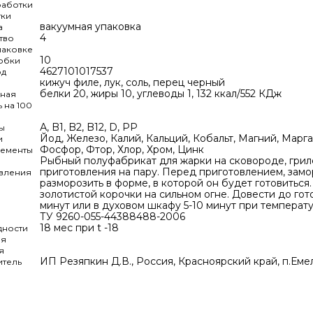
аботки
ки
вакуумная упаковка
а
4
тво
паковке
10
обки
4627101017537
од
кижуч филе, лук, соль, перец черный
белки 20, жиры 10, углеводы 1, 132 ккал/552 КДж
ьная
 на 100
А, B1, B2, B12, D, РР
ы
Йод, Железо, Калий, Кальций, Кобальт, Магний, Марг
и
Фосфор, Фтор, Хлор, Хром, Цинк
ементы
Рыбный полуфабрикат для жарки на сковороде, гриле,
приготовления на пару. Перед приготовлением, замо
вления
разморозить в форме, в которой он будет готовиться
золотистой корочки на сильном огне. Довести до гот
минут или в духовом шкафу 5-10 минут при температ
ТУ 9260-055-44388488-2006
18 мес при t -18
дности
ия
я
ИП Резяпкин Д.В., Россия, Красноярский край, п.Ем
итель