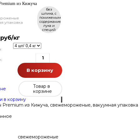
Premium из Кижуча
без
шпика, с
пониженым
ороженые
содержанием
ая упаковка
лука и
специй
руб/кг
:
к:
В корзину
Товар в
ине
корзине
и в корзину
ы Premium из Кижуча, свежемороженые, вакуумная упаковка
анное
свежемороженые