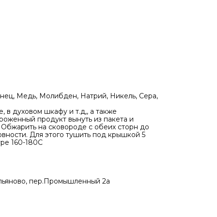
анец, Медь, Молибден, Натрий, Никель, Сера,
 в духовом шкафу и т.д,, а также
роженный продукт вынуть из пакета и
. Обжарить на сковороде с обеих сторн до
овности. Для этого тушить под крышкой 5
уре 160-180C
ельяново, пер.Промышленный 2а