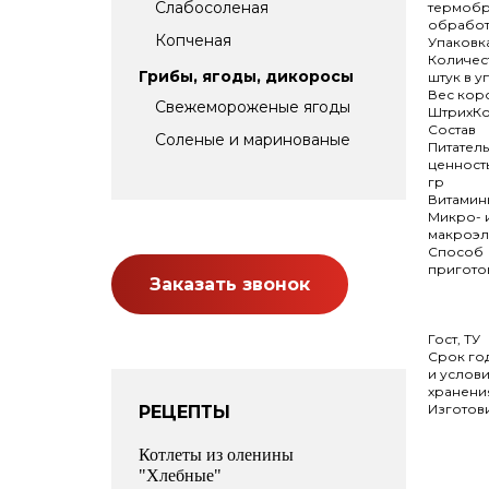
Слабосоленая
термобр
обработ
Копченая
Упаковк
Количес
Грибы, ягоды, дикоросы
штук в у
Вес кор
Свежемороженые ягоды
ШтрихК
Состав
Соленые и маринованые
Питател
ценность
гр
Витамин
Микро- 
макроэл
Способ
пригото
Заказать звонок
Гост, ТУ
Срок го
и услов
хранени
Изготов
РЕЦЕПТЫ
Котлеты из оленины
"Хлебные"