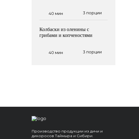
3 порции
40 мин
Колбаски из оленины с
грибами и копченостями
3 порции
40 мин
Производство продукции из дичи и
дикоросов Таймыра и Сибири.